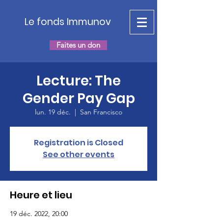
Le fonds Immunov
Faites un don
Lecture: The
Gender Pay Gap
lun. 19 déc.
  |  
San Francisco
Registration is Closed
See other events
Heure et lieu
19 déc. 2022, 20:00