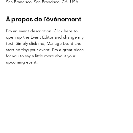
San Francisco, San Francisco, CA, USA
À propos de l'événement
I’m an event description. Click here to 
open up the Event Editor and change my 
text. Simply click me, Manage Event and 
start editing your event. I’m a great place 
for you to say a little more about your 
upcoming event.
Le Fonds IMMUNOV a été créé par les
Professeurs Loïc GUILLEVIN et Benjamin
TERRIER, spécialistes au sein du Centre de
Référence pour les maladies auto-immunes
et systémiques rares de l’Hôpital Cochin à